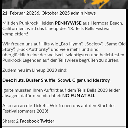
21. Februar 2023
6. Oktober 2025
admin
News
Mit den Punkrock Helden
PENNYWISE
aus Hermosa Beach,
Californien, wird das Lineup des 18. Tells Bells Festival
komplettiert!
Wir freuen uns auf Hits wie „Bro Hymn“, „Society“, „Same Old
Story“, „Fuck Authority“ und viele mehr und sind
überglücklich eine der weltweit wichtigsten und beliebtesten
Punkrock Legenden auf der Tellswiese begrüßen zu dürfen.
Zudem neu im Lineup 2023 sind:
Deez Nuts, Buster Shuffle, Scowl, Cigar und Idestroy.
Ignite mussten Ihren Auftritt auf dem Tells Bells 2023 leider
absagen, dafür neu mit dabei:
NO FUN AT ALL
Also ran an die Tickets! Wir freuen uns auf den Start des
Festivalsommers 2023!
2
Facebook
Twitter