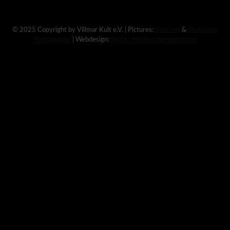
© 2025 Copyright by Villmar Kult e.V. | Pictures:
tijsvl.net
&
Beckstage
Photography
| Webdesign:
Spack! Medien Werbeagentur