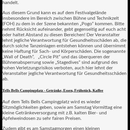
handelt.
Aus diesem Grund kann es auf dem Festivalgelände
insbesondere im Bereich zwischen Bühne und Technikzelt
(FOH) zu dem in der Szene bekannten „Pogo“ kommen. Bitte
nehmt Rücksicht aufeinander, gebt gegenseitig auf euch acht
oder haltet Abstand zu diesen Bereichen! Der Veranstalter
lehnt jegliche Verantwortung für Gesundheitsschäden ab, die
durch solche Tanzeinlagen entstehen können und übernimmt
keine Haftung für Sach- und Körperschäden. Die sogenannte
„Wall of Death“, „Circle Pit“ und das überqueren der
Bühnenabsperrung sowie „Stagedives“ sind aufgrund des
hohen Verletzungsrisikos verboten, auch hier lehnt der
Veranstalter jegliche Verantwortung für Gesundheitsschäden
ab.
Tells Bells Campingplatz - Getränke, Essen, Frühstück, Kaffee
Auf dem Tells Bells Campingplatz wird es wieder
Sitzmöglichkeiten geben, sowie am Samstag Vormittag eine
kleine Getränkeversorgung mit z.B. kalten Bier- und
Apfelweindosen zu sehr fairen Preisen.
Zudem gibt es am Samstagmorgen einen kleinen