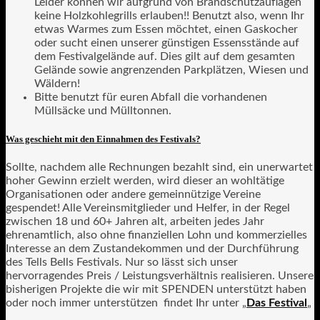
Leider können wir aufgrund von Brandschutzauflagen
keine Holzkohlegrills erlauben!! Benutzt also, wenn Ihr
etwas Warmes zum Essen möchtet, einen Gaskocher
oder sucht einen unserer günstigen Essensstände auf
dem Festivalgelände auf. Dies gilt auf dem gesamten
Gelände sowie angrenzenden Parkplätzen, Wiesen und
Wäldern!
Bitte benutzt für euren Abfall die vorhandenen
Müllsäcke und Mülltonnen.
Was geschieht mit den Einnahmen des Festivals?
Sollte, nachdem alle Rechnungen bezahlt sind, ein unerwartet
hoher Gewinn erzielt werden, wird dieser an wohltätige
Organisationen oder andere gemeinnützige Vereine
gespendet! Alle Vereinsmitglieder und Helfer, in der Regel
zwischen 18 und 60+ Jahren alt, arbeiten jedes Jahr
ehrenamtlich, also ohne finanziellen Lohn und kommerzielles
Interesse an dem Zustandekommen und der Durchführung
des Tells Bells Festivals. Nur so lässt sich unser
hervorragendes Preis / Leistungsverhältnis realisieren. Unsere
bisherigen Projekte die wir mit SPENDEN unterstützt haben
oder noch immer unterstützen findet Ihr unter „
Das Festival
„