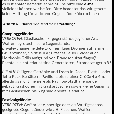
es erst später bemerkt, schreibt uns bitte eine
e-mail
,
vielleicht können wir helfen. Bitte beachtet das wir generell
keine Haftung für verlorene Gegenstände übernehmen.
Verboten & Erlaubt? Wie lautet die Platzordnung?
Campinggelände:
VERBOTEN:
Glasflaschen / -gegenstände jeglicher Art;
Waffen; pyrotechnische Gegenstände;
private/unangemeldete Drohnenflüge/Drohnenaufnahmen;
Grillanzünder, Spiritus u.ä.; Offenes Feuer (Leider auch
Holzkohle-Grills aufgrund von Brandschutzauflagen)!
Ebenfalls nicht erlaubt sind Generatoren, Stromerzeuger o.ä.!
ERLAUBT:
Eigene Getränke und Essen in Dosen, Plastik- oder
Tetra Pack-Behältern. Pavillons bis zu einer Größe 4 x 4m,
allerdings nicht mehrere als Pavillon-Stadt aneinander
gebaut. Gaskocher mit Gaskartuschen sowie kleine Gasgrills
mit Gasflaschen bis 5 kg sind ebenfalls erlaubt.
Festivalgelände:
VERBOTEN:
Gefährliche, sperrige oder als Wurfgeschoss
geeignete Gegenstände, wie z.B. Flaschen, Waffen,