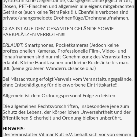
pyrotechnische Gegenstände, Glasgegenstände jeglicher Art,
Dosen, PET-Flaschen und allgemein alle eigens mitgebrachten
Getränke (auch keine TetraPaks !!!). Ebenfalls verboten sind
private/unangemeldete Drohnenflüge/Drohnenaufnahmen.
GLAS IST AUF DEM GESAMTEN GELÄNDE SOWIE
PARKPLÄTZEN VERBOTEN!!!
ERLAUBT:
Smartphones, Pocketkameras (Jedoch keine
professionellen Kameras, Professionelle Film-, Video- und
Tonaufnahmen sind nur mit Genehmigung des Veranstalters
erlaubt. Kleine Handtaschen und kleine Rucksäcke bis max.
30L (keine größeren Wanderrucksäcke o.ä.!)
Bei Missachtung erfolgt Verweis vom Veranstaltungsgelände,
ohne Entschädigung für die erworbene Eintrittskarte!!!
Allgemein ist dem Ordnungspersonal Folge zu leisten.
Die allgemeinen Rechtsvorschriften, insbesondere jene zum
Schutz des Lebens, der körperlichen Unversehrtheit und der
öffentlichen Sicherheit und Ordnung bleiben unberührt.
HINWEIS:
Der Veranstalter Villmar Kult e.V. behält sich vor von seinem