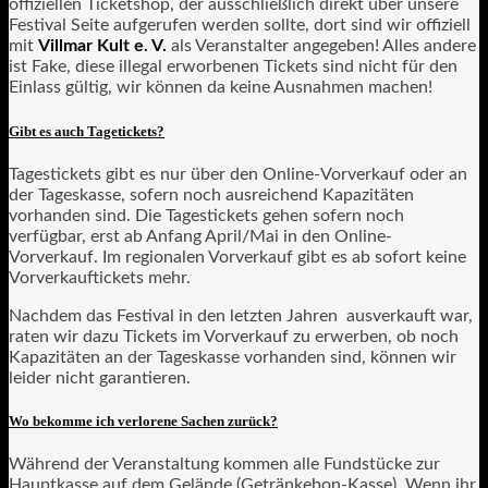
offiziellen Ticketshop, der ausschließlich direkt über unsere
Festival Seite aufgerufen werden sollte, dort sind wir offiziell
mit
Villmar Kult e. V.
als Veranstalter angegeben! Alles andere
ist Fake, diese illegal erworbenen Tickets sind nicht für den
Einlass gültig, wir können da keine Ausnahmen machen!
Gibt es auch Tagetickets?
Tagestickets gibt es nur über den Online-Vorverkauf oder an
der Tageskasse, sofern noch ausreichend Kapazitäten
vorhanden sind. Die Tagestickets gehen sofern noch
verfügbar, erst ab Anfang April/Mai in den Online-
Vorverkauf. Im regionalen Vorverkauf gibt es ab sofort keine
Vorverkauftickets mehr.
Nachdem das Festival in den letzten Jahren ausverkauft war,
raten wir dazu Tickets im Vorverkauf zu erwerben, ob noch
Kapazitäten an der Tageskasse vorhanden sind, können wir
leider nicht garantieren.
Wo bekomme ich verlorene Sachen zurück?
Während der Veranstaltung kommen alle Fundstücke zur
Hauptkasse auf dem Gelände (Getränkebon-Kasse). Wenn ihr