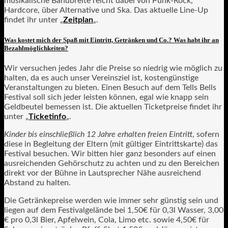
musikalische Bandbreite reicht dabei von Punk-Rock,
Hardcore, über Alternative und Ska. Das aktuelle Line-Up
findet ihr unter „
Zeitplan
„.
Was kostet mich der Spaß mit Eintritt, Getränken und Co.? Was habt ihr an
Bezahlmöglichkeiten?
Wir versuchen jedes Jahr die Preise so niedrig wie möglich zu
halten, da es auch unser Vereinsziel ist, kostengünstige
Veranstaltungen zu bieten. Einen Besuch auf dem Tells Bells
Festival soll sich jeder leisten können, egal wie knapp sein
Geldbeutel bemessen ist. Die aktuellen Ticketpreise findet ihr
unter „
Ticketinfo
„.
Kinder bis einschließlich 12 Jahre erhalten freien Eintritt
, sofern
diese in Begleitung der Eltern (mit gültiger Eintrittskarte) das
Festival besuchen. Wir bitten hier ganz besonders auf einen
ausreichenden Gehörschutz zu achten und zu den Bereichen
direkt vor der Bühne in Lautsprecher Nähe ausreichend
Abstand zu halten.
Die Getränkepreise werden wie immer sehr günstig sein und
liegen auf dem Festivalgelände bei 1,50€ für 0,3l Wasser, 3,00
€ pro 0,3l Bier, Apfelwein, Cola, Limo etc. sowie 4,50€ für