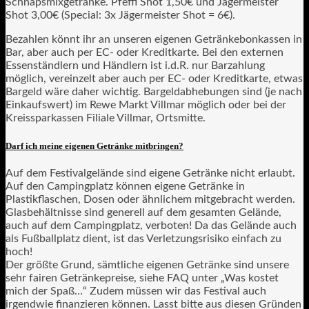
Schnapsmixgetränke. Pfeffi Shot 1,50€ und Jägermeister
Shot 3,00€ (Special: 3x Jägermeister Shot = 6€).
Bezahlen könnt ihr an unseren eigenen Getränkebonkassen in
Bar, aber auch per EC- oder Kreditkarte. Bei den externen
Essenständlern und Händlern ist i.d.R. nur Barzahlung
möglich, vereinzelt aber auch per EC- oder Kreditkarte, etwas
Bargeld wäre daher wichtig. Bargeldabhebungen sind (je nach
Einkaufswert) im Rewe Markt Villmar möglich oder bei der
Kreissparkassen Filiale Villmar, Ortsmitte.
Darf ich meine eigenen Getränke mitbringen?
Auf dem Festivalgelände sind eigene Getränke nicht erlaubt.
Auf den Campingplatz können eigene Getränke in
Plastikflaschen, Dosen oder ähnlichem mitgebracht werden.
Glasbehältnisse sind generell auf dem gesamten Gelände,
auch auf dem Campingplatz, verboten! Da das Gelände auch
als Fußballplatz dient, ist das Verletzungsrisiko einfach zu
hoch!
Der größte Grund, sämtliche eigenen Getränke sind unsere
sehr fairen Getränkepreise, siehe FAQ unter „Was kostet
mich der Spaß…“ Zudem müssen wir das Festival auch
irgendwie finanzieren können. Lasst bitte aus diesen Gründen