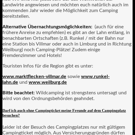
Landwirte angewiesen und möchten euch natürlich auch im
kommenden Jahr wieder die Möglichkeit zum Camping
bereitstellen.
Alternative Übernachtungsmöglichkeiten:
(auch für eine
frühere Anreise zu empfehlen) es gibt an der Lahn entlang, in
benachbarten Ortschaften (z.B. Runkel / mit der Bahn nur
eine Station bis Villmar oder auch in Limburg und in Richtung
Weilburg) noch Camping-Plätze! Zudem einige
Fremdenzimmer und Hotels!
Touristen Infos für die Region gibt es unter:
www.marktflecken-villmar.de
sowie
www.runkel-
lahn.de
und
www.weilburg.de
Bitte beachtet:
Wildcamping ist strengstens untersagt und
wird von den Ordnungsbehörden geahndet.
Darf ich auch ohne Campingticket meine Freunde auf dem Campingplatz
besuchen?
Leider ist der Besuch des Campingplatzes nur mit gültigem
Campingticket möglich. Aus Versicherungsgründen dürfen