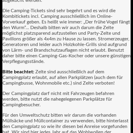
abgekocht werden.
Die Camping-Tickets sind sehr begehrt und es wird die
Kombitickets incl. Camping ausschließlich im Online-
Vorverkauf geben. Es heißt wie immer: „Der frühe Vogel fängt
den Wurm“… Deshalb bitten wir auch darum die Zelte
möglichst platzsparend aufzustellen und Party-Zelte und
Pavillons größer als 4x4m zu Hause zu lassen. Stromerzeuger,
Generatoren und leider auch Holzkohle-Grills sind aufgrund
von Lärm- und Brandschutzauflagen nicht erlaubt. Benutzt
daher bitte einen Camping-Gas-Kocher oder unsere günstigen
Verpflegungsstände.
Bitte beachtet:
Zelte sind ausschließlich auf dem
Campingplatz erlaubt, auf allen Parkplätzen (auch dem für
Campingbusse, Wohnmobile etc.) sind Zelte verboten!
Der Campingplatz darf nicht mit Fahrzeugen befahren
werden, bitte nutzt die nahegelegenen Parkplätze für
Campingbesucher.
Für den Umweltschutz bitten wir darum die vorhanden
Müllsäcke und Müllcontainer zu verwenden, bitte hinterlasst
den Campingplatz so wie ihr diesen bei Anreise vorgefunden
hat. Wir sind hier jedes Jahr auf das Wohlwollen der