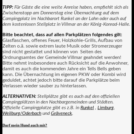
TIPP:
Für Gäste die eine weite Anreise haben, empfiehlt sich als
Zwischenstopp am Donnerstag eine Übernachtung auf dem
Campingplatz im Nachbarort Runkel an der Lahn oder auch auf
dem kostenlosen Stellplatz in Villmar an der König-Konrad-Halle.
Bitte beachtet, dass auf allen Parkplätzen folgendes gilt:
Glasflaschen, offenes Feuer, Holzkohle-Grills, Aufbau von
Zelten o.ä. sowie extrem laute Musik oder Stromerzeuger
sind nicht gestattet und können von Seiten des
Ordnungsamtes der Gemeinde Villmar geahndet werden!
Bitte nehmt insbesondere auch Rücksicht auf die Anwohner,
damit es auch die kommenden Jahre ein Tells Bells geben
kann. Die Übernachtung im eigenen PKW oder Kombi wird
geduldet, achtet jedoch bitte darauf die Parkplätze beim
Verlassen wieder sauber zu hinterlassen.
ALTERNATIVEN:
Stellplätze gibt es auch auf den offiziellen
Campingplätzen in den Nachbargemeinden und Städten.
Offizielle Campingplatze gibt es z.B. in
Runkel
,
Limburg
,
Weilburg/Oderbach
und
Gräveneck
.
Darf mein Hund auch mit?