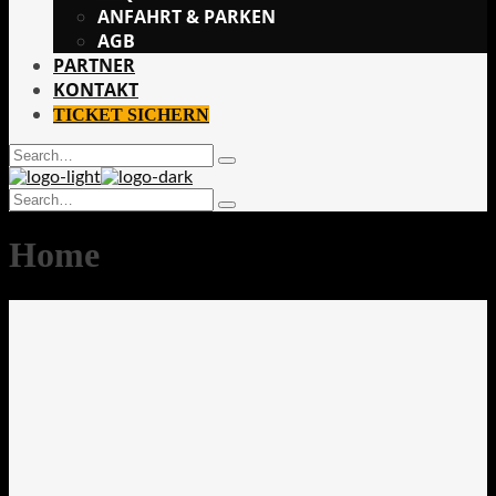
ANFAHRT & PARKEN
AGB
PARTNER
KONTAKT
TICKET SICHERN
Search
Type
for:
and
Search
hit
Type
for:
enter
and
Home
hit
enter