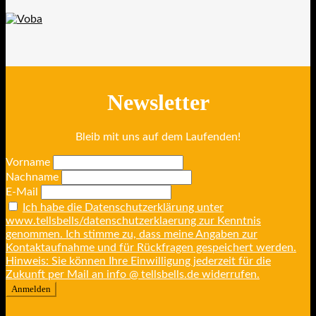
Newsletter
Bleib mit uns auf dem Laufenden!
Vorname
Nachname
E-Mail
Ich habe die Datenschutzerklärung unter
www.tellsbells/datenschutzerklaerung zur Kenntnis
genommen. Ich stimme zu, dass meine Angaben zur
Kontaktaufnahme und für Rückfragen gespeichert werden.
Hinweis: Sie können Ihre Einwilligung jederzeit für die
Zukunft per Mail an info @ tellsbells.de widerrufen.