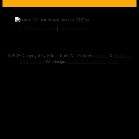
AGB
|
Impressum
|
Datenschutz
© 2025 Copyright by Villmar Kult e.V. | Pictures:
tijsvl.net
&
Beckstage
Photography
| Webdesign:
Spack! Medien Werbeagentur